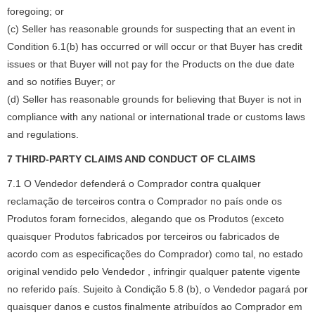
foregoing; or
(c) Seller has reasonable grounds for suspecting that an event in
Condition 6.1(b) has occurred or will occur or that Buyer has credit
issues or that Buyer will not pay for the Products on the due date
and so notifies Buyer; or
(d) Seller has reasonable grounds for believing that Buyer is not in
compliance with any national or international trade or customs laws
and regulations.
7 THIRD-PARTY CLAIMS AND CONDUCT OF CLAIMS
7.1 O Vendedor defenderá o Comprador contra qualquer
reclamação de terceiros contra o Comprador no país onde os
Produtos foram fornecidos, alegando que os Produtos (exceto
quaisquer Produtos fabricados por terceiros ou fabricados de
acordo com as especificações do Comprador) como tal, no estado
original vendido pelo Vendedor , infringir qualquer patente vigente
no referido país.
Sujeito à Condição 5.8 (b), o Vendedor pagará por
quaisquer danos e custos finalmente atribuídos ao Comprador em