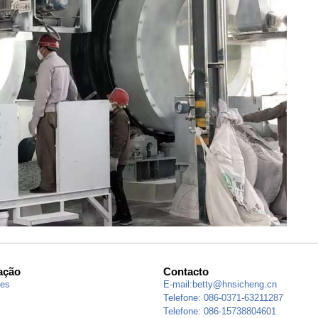
ação
Contacto
ões
E-mail:
betty@hnsicheng.cn
Telefone: 086-0371-63211287
Telefone: 086-15738804601