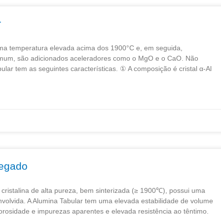
r
ma temperatura elevada acima dos 1900°C e, em seguida,
o comum, são adicionados aceleradores como o MgO e o CaO. Não
ular tem as seguintes características. ① A composição é cristal α-Al
regado
cristalina de alta pureza, bem sinterizada (≥ 1900℃), possui uma
senvolvida. A Alumina Tabular tem uma elevada estabilidade de volume
orosidade e impurezas aparentes e elevada resistência ao têntimo.