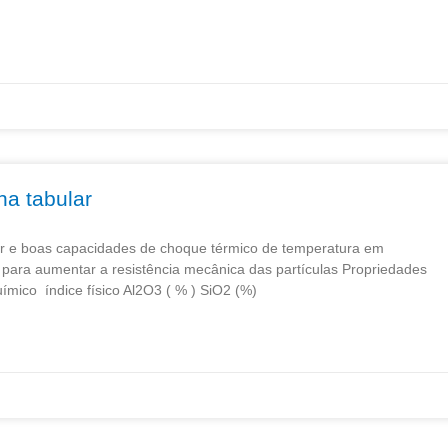
na tabular
lor e boas capacidades de choque térmico de temperatura em
 para aumentar a resistência mecânica das partículas Propriedades
ico índice físico Al2O3 ( % ) SiO2 (%)