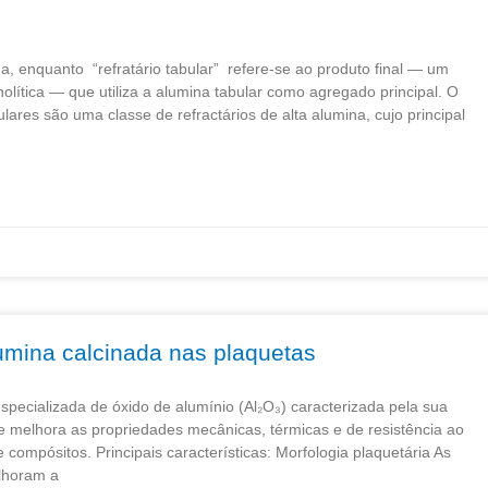
ma, enquanto “refratário tabular” refere-se ao produto final — um
nolítica — que utiliza a alumina tabular como agregado principal. O
ulares são uma classe de refractários de alta alumina, cujo principal
umina calcinada nas plaquetas
pecializada de óxido de alumínio (Al₂O₃) caracterizada pela sua
e melhora as propriedades mecânicas, térmicas e de resistência ao
ompósitos. Principais características: Morfologia plaquetária As
lhoram a