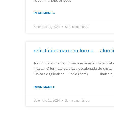
A Alumina Tabular pode
READ MORE »
Setembro 11, 2024
Sem comentários
refratários não em forma – alumi
A alumina abular tem uma boa resistência ao ca
massa. O formato da placa escalonada do cristal,
Físicas e Químicas: Estilo (Item) índice quím
READ MORE »
Setembro 11, 2024
Sem comentários